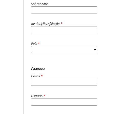
Sobrenome
Instituição/Afiliação
*
País
*
Acesso
E-mail
*
Usuário
*