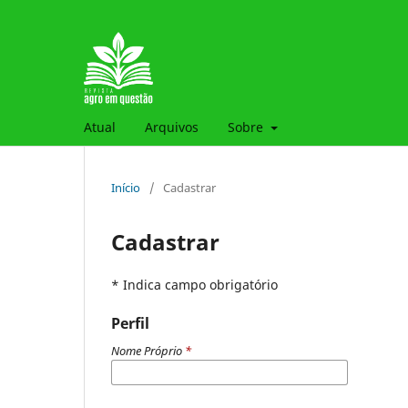
Atual
Arquivos
Sobre
Início
/
Cadastrar
Cadastrar
* Indica campo obrigatório
Perfil
Nome Próprio
*