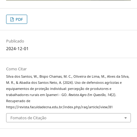
PDF
Publicado
2024-12-01
Como Citar
Silva dos Santos, W., Bispo Chamas, M. C., Oliveira de Lima, M., Alves da Silva,
M. R., & Abadia dos Santos Neto, A. (2024). Uso de defensivos agrícolas e
equipamentos de proteção individual: percepção de produtores e
trabalhadores rurais em Ipameri - GO.
Revista Agro Em Questão
,
14
(2).
Recuperado de
https://revista.faculdadecna.edu.br/index.php/raq/article/view/81
Fomatos de Citação