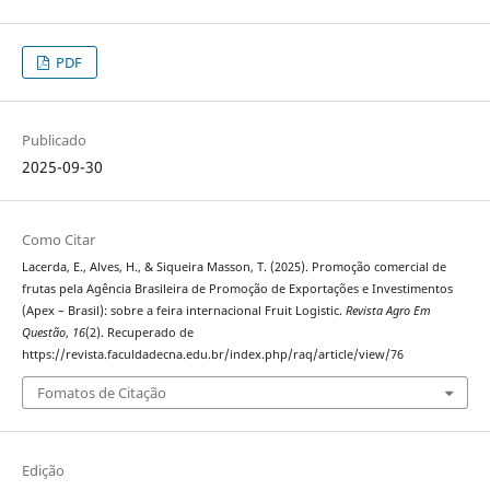
PDF
Publicado
2025-09-30
Como Citar
Lacerda, E., Alves, H., & Siqueira Masson, T. (2025). Promoção comercial de
frutas pela Agência Brasileira de Promoção de Exportações e Investimentos
(Apex – Brasil): sobre a feira internacional Fruit Logistic.
Revista Agro Em
Questão
,
16
(2). Recuperado de
https://revista.faculdadecna.edu.br/index.php/raq/article/view/76
Fomatos de Citação
Edição