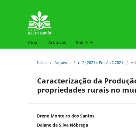
Atual
Arquivos
Sobre
Início
/
Arquivos
/
n. 2 (2021): Edição 2.2021
/
Ar
Caracterização da Produçã
propriedades rurais no mun
Breno Monteiro dos Santos
Daiane da Silva Nóbrega