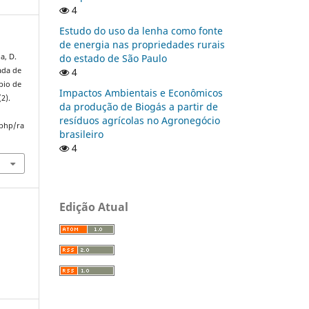
4
Estudo do uso da lenha como fonte
de energia nas propriedades rurais
do estado de São Paulo
a, D.
4
ada de
pio de
Impactos Ambientais e Econômicos
(2).
da produção de Biogás a partir de
resíduos agrícolas no Agronegócio
.php/ra
brasileiro
4
Edição Atual