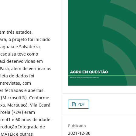
em três estados,
á, o projeto foi iniciado
aguaia e Salvaterra,
pesquisa teve como
caxi desenvolvidas em
ará, além de verificar as
leta de dados foi
ntrevistas, com
s fechadas e abertas.
l (Microsoft®). Conforme
PDF
xa, Marauacá, Vila Ceará
parcela (72%) eram
re 41 e 60 anos de idade.
Publicado
Produção Integrada de
2021-12-30
 EMATER e outras