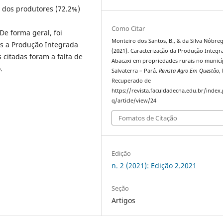
a dos produtores (72.2%)
Como Citar
De forma geral, foi
Monteiro dos Santos, B., & da Silva Nóbreg
s a Produção Integrada
(2021). Caracterização da Produção Integr
 citadas foram a falta de
Abacaxi em propriedades rurais no municí
.
Salvaterra – Pará.
Revista Agro Em Questão
, 
Recuperado de
https://revista.faculdadecna.edu.br/index
q/article/view/24
Fomatos de Citação
Edição
n. 2 (2021): Edição 2.2021
Seção
Artigos